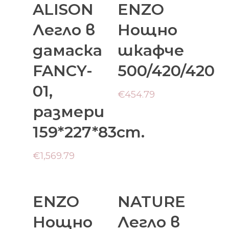
ALISON
ENZO
Количката
Количката
Легло в
Нощно
дамаска
шкафче
FANCY-
500/420/420
01,
€
454.79
размери
159*227*83cm.
€
1,569.79
Добавяне В
Добавяне В
ENZO
NATURE
Количката
Количката
Нощно
Легло в