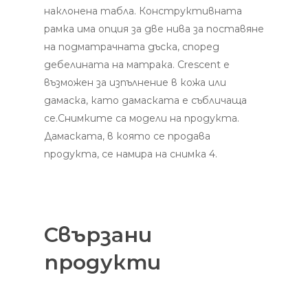
наклонена табла. Конструктивната
рамка има опция за две нива за поставяне
на подматрачната дъска, според
дебелината на матрака. Crescent e
възможен за изпълнение в кожа или
дамаска, като дамаската е събличаща
се.Снимките са модели на продукта.
Дамаската, в която се продава
продукта, се намира на снимка 4.
Свързани
продукти
Добавяне В
Добавяне В