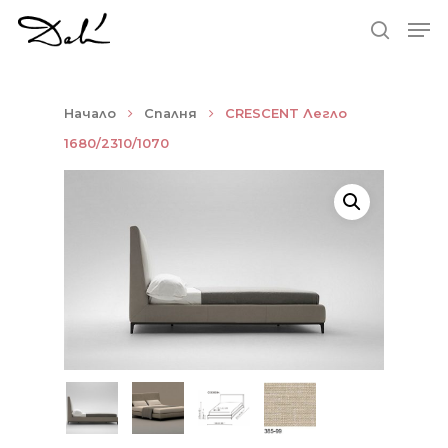
Натиснете Enter за търсене и ESC за
Начало
Спалня
CRESCENT Легло
затваряне
1680/2310/1070