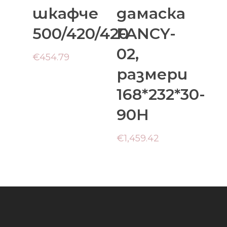
шкафче
дамаска
500/420/420
FANCY-
02,
€
454.79
размери
168*232*30-
90H
€
1,459.42